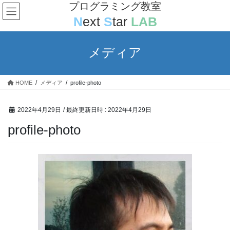
コ
ナ
プログラミング教室
ン
ビ
N
ext
S
tar
LAB
テ
ゲ
ン
ー
ツ
シ
メディア
へ
ョ
ス
ン
キ
に
HOME
メディア
profile-photo
ッ
移
プ
動
2022年4月29日
/ 最終更新日時 :
2022年4月29日
profile-photo